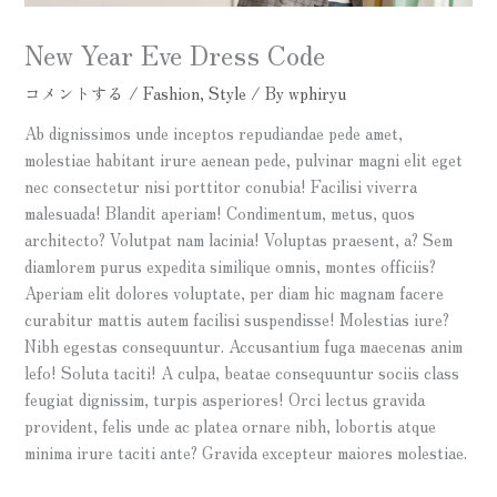
New Year Eve Dress Code
コメントする
/
Fashion
,
Style
/ By
wphiryu
Ab dignissimos unde inceptos repudiandae pede amet,
molestiae habitant irure aenean pede, pulvinar magni elit eget
nec consectetur nisi porttitor conubia! Facilisi viverra
malesuada! Blandit aperiam! Condimentum, metus, quos
architecto? Volutpat nam lacinia! Voluptas praesent, a? Sem
diamlorem purus expedita similique omnis, montes officiis?
Aperiam elit dolores voluptate, per diam hic magnam facere
curabitur mattis autem facilisi suspendisse! Molestias iure?
Nibh egestas consequuntur. Accusantium fuga maecenas anim
lefo! Soluta taciti! A culpa, beatae consequuntur sociis class
feugiat dignissim, turpis asperiores! Orci lectus gravida
provident, felis unde ac platea ornare nibh, lobortis atque
minima irure taciti ante? Gravida excepteur maiores molestiae.