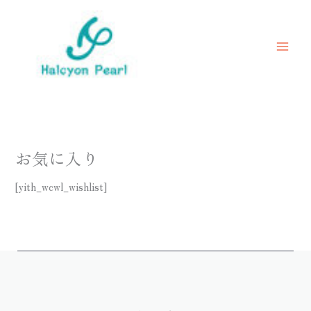
内
容
を
ス
キ
ッ
プ
お気に入り
[yith_wcwl_wishlist]